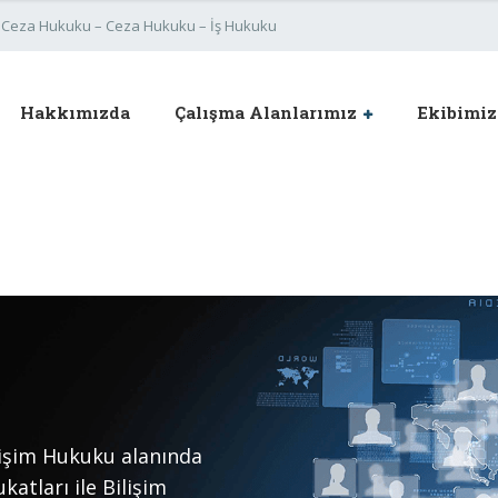
im Ceza Hukuku – Ceza Hukuku – İş Hukuku
Hakkımızda
Çalışma Alanlarımız
Ekibimiz
işim Hukuku alanında
katları ile Bilişim