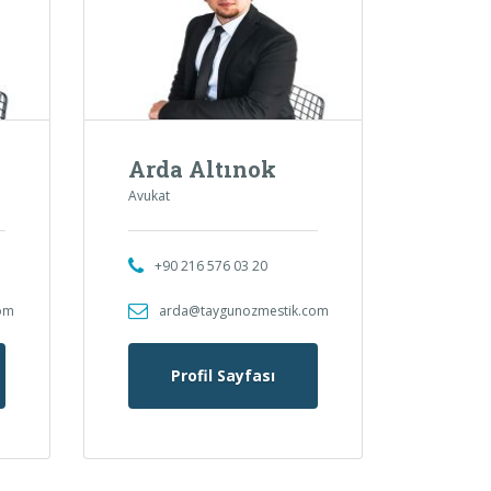
Arda Altınok
Avukat
+90 216 576 03 20
com
arda@taygunozmestik.com
Profil Sayfası