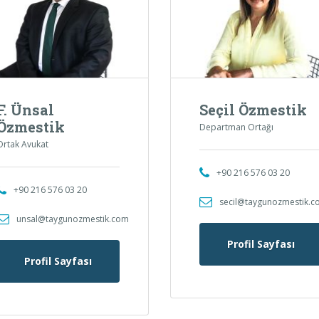
F. Ünsal
Seçil Özmestik
Özmestik
Departman Ortağı
Ortak Avukat
+90 216 576 03 20
+90 216 576 03 20
secil@taygunozmestik.
unsal@taygunozmestik.com
Profil Sayfası
Profil Sayfası