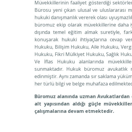
Müvekkillerinin faaliyet gösterdiği sektö
Bürosu yeni çıkan ulusal ve uluslararası mev
hukuki danışmanlık vererek olası uyuşmazlık
büromuz ekip olarak müvekkillerine daha iy
dışında temel eğitim almak suretiyle, fark
konuşarak hukuki ihtiyaçlarına cevap ver
Hukuku, Bilişim Hukuku, Aile Hukuku, Ver
Hukuku, Fikri Mülkiyet Hukuku, Sağlık Huku
Ve İflas Hukuku alanlarında müvekkille
sunmaktadır. Hukuk büromuz avukatlık me
edinmiştir. Aynı zamanda sır saklama yükü
her türlü bilgi ve belge muhafaza edilmekted
Büromuz alanında uzman Avukatlardan o
alt yapısından aldığı güçle müvekkille
çalışmalarına devam etmektedir.