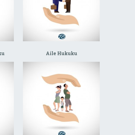
ku
Aile Hukuku