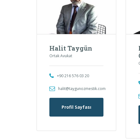
Halit Taygün
Ortak Avukat
+90 216 576 03 20
halit@taygunozmestik.com
Profil Sayfası