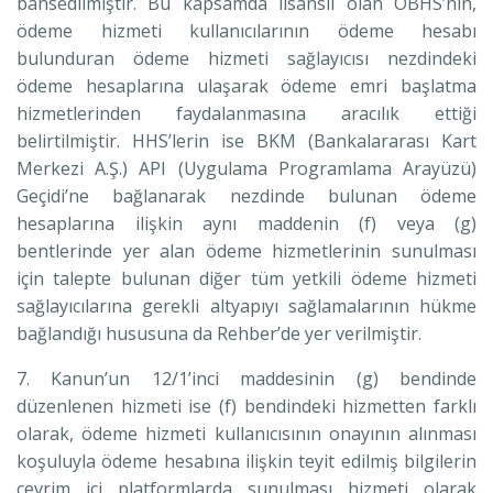
bahsedilmiştir. Bu kapsamda lisanslı olan ÖBHS’nin,
ödeme hizmeti kullanıcılarının ödeme hesabı
bulunduran ödeme hizmeti sağlayıcısı nezdindeki
ödeme hesaplarına ulaşarak ödeme emri başlatma
hizmetlerinden faydalanmasına aracılık ettiği
belirtilmiştir. HHS’lerin ise BKM (Bankalararası Kart
Merkezi A.Ş.) API (Uygulama Programlama Arayüzü)
Geçidi’ne bağlanarak nezdinde bulunan ödeme
hesaplarına ilişkin aynı maddenin (f) veya (g)
bentlerinde yer alan ödeme hizmetlerinin sunulması
için talepte bulunan diğer tüm yetkili ödeme hizmeti
sağlayıcılarına gerekli altyapıyı sağlamalarının hükme
bağlandığı hususuna da Rehber’de yer verilmiştir.
7. Kanun’un 12/1’inci maddesinin (g) bendinde
düzenlenen hizmeti ise (f) bendindeki hizmetten farklı
olarak, ödeme hizmeti kullanıcısının onayının alınması
koşuluyla ödeme hesabına ilişkin teyit edilmiş bilgilerin
çevrim içi platformlarda sunulması hizmeti olarak