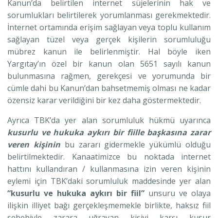
Kanun’da belirtilen internet süjelerinin hak ve
sorumlukları belirtilerek yorumlanması gerekmektedir.
İnternet ortamında erişim sağlayan veya toplu kullanım
sağlayan tüzel veya gerçek kişilerin sorumluluğu
mübrez kanun ile belirlenmiştir. Hal böyle iken
Yargıtay’ın özel bir kanun olan 5651 sayılı kanun
bulunmasına rağmen, gerekçesi ve yorumunda bir
cümle dahi bu Kanun’dan bahsetmemiş olması ne kadar
özensiz karar verildiğini bir kez daha göstermektedir.
Ayrıca TBK’da yer alan sorumluluk hükmü uyarınca
kusurlu ve hukuka aykırı bir fiille başkasına zarar
veren kişinin
bu zararı gidermekle yükümlü olduğu
belirtilmektedir. Kanaatimizce bu noktada internet
hattını kullandıran / kullanmasına izin veren kişinin
eylemi için TBK’daki sorumluluk maddesinde yer alan
“kusurlu ve hukuka aykırı bir fiil”
unsuru ve olaya
ilişkin illiyet bağı gerçekleşmemekle birlikte, haksız fiil
sebebiyle zarara uğrayan kişiyi karşı kusur