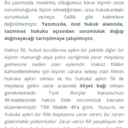
Bu yazımızda, incelemiş olduğumuz karar kişinin cezai
sorumluluğuna ilişkin olmadığından, ceza hukukundaki
sorumluluk ve/veya faillik gibi kalemlere
değinilmemiştir.
Yazımızda, özel hukuk alanında,
tazminat hukuku açısından sorumluluk doğup
doğmayacağı tartışılmaya çalışılmıştır.
Haksız fiil,
hukuk kurallarına aykırı bir şekilde diğer bir
kişinin malvarlığı veya şahıs varlığında zarar meydana
gelmesine neden olan eylemdir.
Haksız fiilden
bahsedilebilmesi için kişinin zarara sebep olan fiilinin
hukuka aykırı olması ve bu hukuka aykırı fiil ile
meydana gelen zarar arasında
illiyet bağı
olması
gerekmektedir. Türk Borçlar Kanunu’nun
49.maddesinde haksız fiilde sorumluluk kavramı
düzenlenmiştir. TBK Madde 49’a göre,
“Kusurlu ve
hukuka aykırı bir fiille başkasına zarar veren, bu zararı
gidermekle yükümlüdür. Zarar verici fiili yasaklayan bir