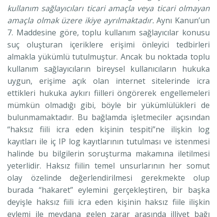
kullanım sağlayıcıları ticari amaçla veya ticari olmayan
amaçla olmak üzere ikiye ayrılmaktadır.
Aynı Kanun’un
7. Maddesine göre, toplu kullanım sağlayıcılar konusu
suç oluşturan içeriklere erişimi önleyici tedbirleri
almakla yükümlü tutulmuştur. Ancak bu noktada toplu
kullanım sağlayıcıların bireysel kullanıcıların hukuka
uygun, erişime açık olan internet sitelerinde icra
ettikleri hukuka aykırı fiilleri öngörerek engellemeleri
mümkün olmadığı gibi, böyle bir yükümlülükleri de
bulunmamaktadır. Bu bağlamda işletmeciler açısından
“haksız fiili icra eden kişinin tespiti”ne ilişkin log
kayıtları ile iç IP log kayıtlarının tutulması ve istenmesi
halinde bu bilgilerin soruşturma makamına iletilmesi
yeterlidir. Haksız fiilin temel unsurlarının her somut
olay özelinde değerlendirilmesi gerekmekte olup
burada “hakaret” eylemini gerçekleştiren, bir başka
deyişle haksız fiili icra eden kişinin haksız fiile ilişkin
eylemi ile meydana gelen zarar arasında illiyet bağı