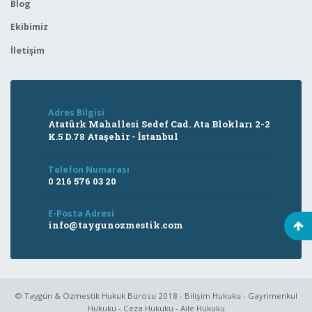
Blog
Ekibimiz
İletişim
Adres Bilgisi
Atatürk Mahallesi Sedef Cad. Ata Blokları 2-2
K.5 D.78 Ataşehir - İstanbul
Telefon Numarası
0 216 576 03 20
E-Posta Adresi
info@taygunozmestik.com
© Taygün & Özmestik Hukuk Bürosu 2018 - Bilişim Hukuku - Gayrimenkul
Hukuku - Ceza Hukuku - Aile Hukuku