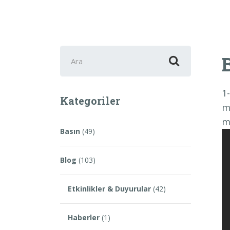
Şunu
ara:
1
Kategoriler
m
m
Basın
(49)
Blog
(103)
Etkinlikler & Duyurular
(42)
Haberler
(1)