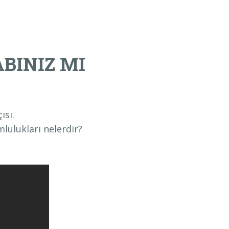
BINIZ MI
ısı.
lulukları nelerdir?